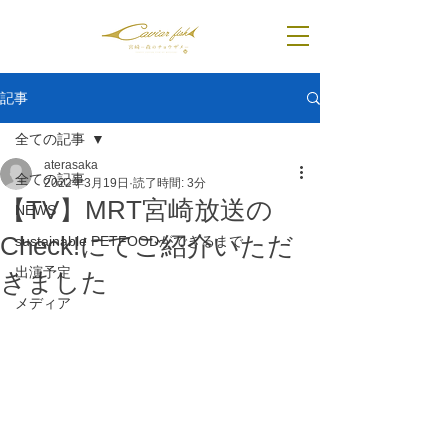
記事
全ての記事
aterasaka
全ての記事
2022年3月19日
読了時間: 3分
【TV】MRT宮崎放送の
NEWS
Check!にてご紹介いただ
sustainable PETFOODができるまで
出演予定
きました
メディア