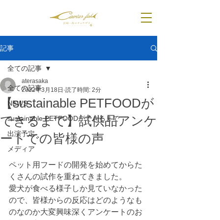
記事
全ての記事
aterasaka
全ての記事
2022年3月18日
読了時間: 2分
【sustainable PETFOODが
NEWS
できるまで】試供品アンケ
sustainable PETFOODができるまで
出演予定
ートでの皆様の声
メディア
ペット用フードの開発を始めてからた
くさんの試作を重ねてきました。
愛犬が食べる様子しか見ていなかった
ので、皆様からの反応はどのようなも
のなのか大変興味深くアンケートのお